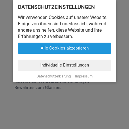
Es gibt noch eine Welt abseits von Pixeln.
DATENSCHUTZ­EINSTELLUNGEN
Auch hier fühlen wir uns wohl und
Wir verwenden Cookies auf unserer Website.
entwickeln und ständig weiter. Und
Einige von ihnen sind unerlässlich, während
traditionelle Medien verlangen
andere uns helfen, diese Website und Ihre
unkonventionelle Herangehensweisen.
Erfahrungen zu verbessern.
Unser enges Netzwerk aus kreativen
Alle Cookies akzeptieren
Machern und gewandten Produzenten
ermöglicht uns, große Ideen umzusetzen.
Individuelle Einstellungen
Vom einfachen Flyer zum Radiospot,
Neugestaltung von Fahrzeugflotten oder
Datenschutzerklärung
|
Impressum
klassischen Werbeartikeln: Wir bringen
Bewährtes zum Glänzen.